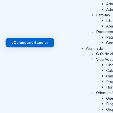
Adm
Adm
Familias
Lib
Aba
Document
Pag
Calendario Escolar
Con
Alumnado
Guía de a
Vida Aca
Lib
Cal
Cal
Pro
Hor
Orientac
Orie
Blo
Gru