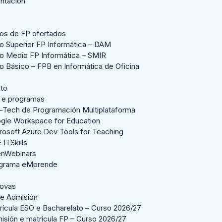
entación
los de FP ofertados
lo Superior FP Informática – DAM
lo Medio FP Informática – SMIR
lo Básico – FPB en Informática de Oficina
ato
 e programas
-Tech de Programación Multiplataforma
gle Workspace for Education
rosoft Azure Dev Tools for Teaching
 ITSkills
nWebinars
grama eMprende
Novas
 e Admisión
rícula ESO e Bacharelato – Curso 2026/27
isión e matrícula FP – Curso 2026/27