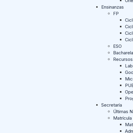
Ori
Ensinanzas
FP
Cic
Cic
Cic
Cic
ESO
Bacharel
Recursos
Lab
Goo
Mic
PUE
Ope
Pro
Secretaría
Últimas 
Matrícula
Mat
Adm