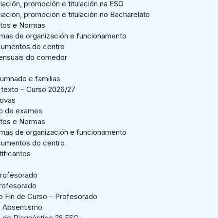
liación, promoción e titulación na ESO
liación, promoción e titulación no Bacharelato
tos e Normas
mas de organización e funcionamento
umentos do centro
nsuais do comedor
lumnado e familias
 texto – Curso 2026/27
Novas
io de exames
tos e Normas
mas de organización e funcionamento
umentos do centro
tificantes
rofesorado
profesorado
o Fin de Curso – Profesorado
o Absentismo
n de Diagnóstico 2º ESO