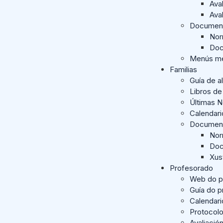
Ava
Ava
Documen
Nor
Doc
Menús me
Familias
Guía de a
Libros de
Últimas 
Calendar
Documen
Nor
Doc
Xus
Profesorado
Web do p
Guía do 
Calendari
Protocol
Avaliació