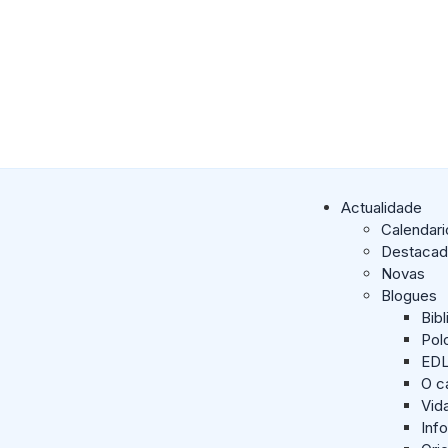
Actualidade
Calendari
Destaca
Novas
Blogues
Bib
Pol
ED
O c
Vid
Inf