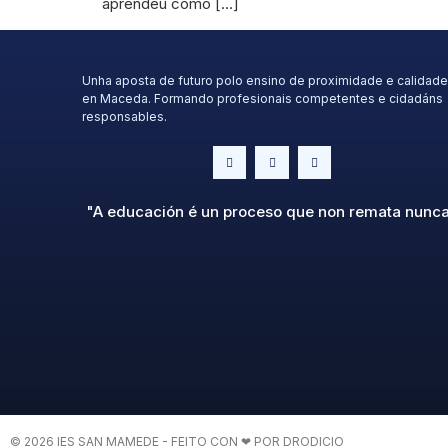
aprendeu como […]
Unha aposta de futuro polo ensino de proximidade e calidade
en Maceda. Formando profesionais competentes e cidadáns
responsables.
"A educación é un proceso que non remata nunc
© 2026 IES SAN MAMEDE - FEITO CON ❤ POR DRODICIO