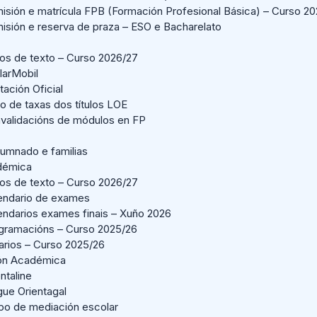
isión e matrícula FPB (Formación Profesional Básica) – Curso 2
isión e reserva de praza – ESO e Bacharelato
ros de texto – Curso 2026/27
larMobil
ación Oficial
o de taxas dos títulos LOE
validacións de módulos en FP
lumnado e familias
démica
ros de texto – Curso 2026/27
endario de exames
endarios exames finais – Xuño 2026
gramacións – Curso 2025/26
arios – Curso 2025/26
ión Académica
ntaline
gue Orientagal
po de mediación escolar