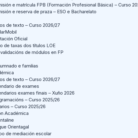
isión e matrícula FPB (Formación Profesional Básica) – Curso 2
isión e reserva de praza – ESO e Bacharelato
ros de texto – Curso 2026/27
larMobil
ación Oficial
o de taxas dos títulos LOE
validacións de módulos en FP
lumnado e familias
démica
ros de texto – Curso 2026/27
endario de exames
endarios exames finais – Xuño 2026
gramacións – Curso 2025/26
arios – Curso 2025/26
ión Académica
ntaline
gue Orientagal
po de mediación escolar