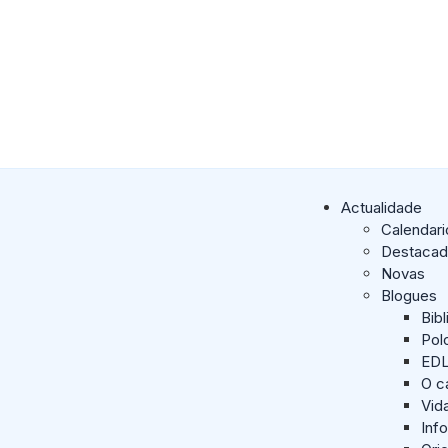
Actualidade
Calendari
Destaca
Novas
Blogues
Bib
Pol
ED
O c
Vid
Inf