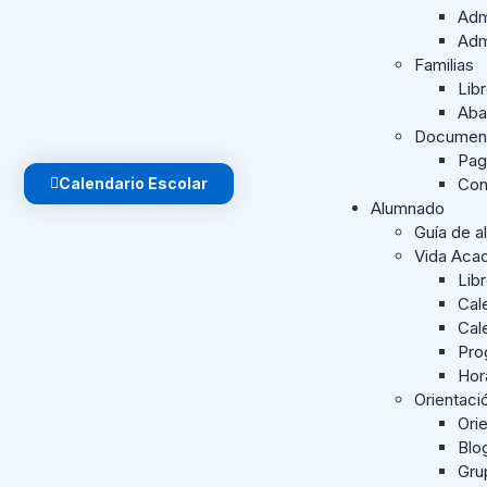
Adm
Adm
Familias
Lib
Aba
Document
Pag
Calendario Escolar
Con
Alumnado
Guía de a
Vida Aca
Lib
Cal
Cal
Pro
Hor
Orientac
Orie
Blo
Gru