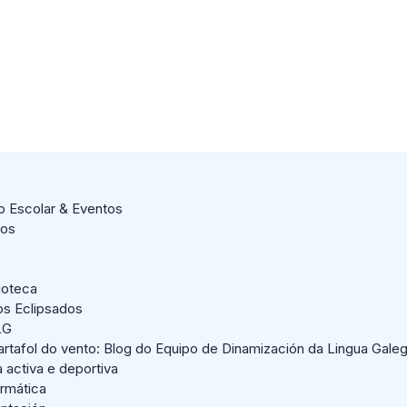
o Escolar & Eventos
dos
lioteca
os Eclipsados
LG
artafol do vento: Blog do Equipo de Dinamización da Lingua Gale
a activa e deportiva
ormática