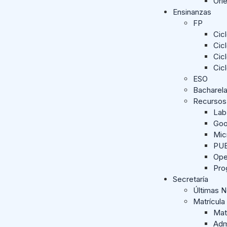
Ori
Ensinanzas
FP
Cic
Cic
Cic
Cic
ESO
Bacharel
Recursos
Lab
Goo
Mic
PUE
Ope
Pro
Secretaría
Últimas 
Matrícula
Mat
Adm