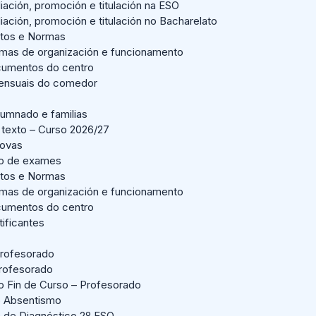
liación, promoción e titulación na ESO
liación, promoción e titulación no Bacharelato
tos e Normas
mas de organización e funcionamento
umentos do centro
nsuais do comedor
lumnado e familias
 texto – Curso 2026/27
Novas
io de exames
tos e Normas
mas de organización e funcionamento
umentos do centro
tificantes
rofesorado
profesorado
o Fin de Curso – Profesorado
o Absentismo
n de Diagnóstico 2º ESO