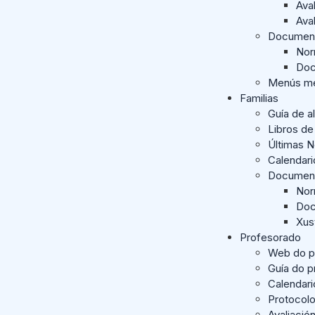
Ava
Ava
Documen
Nor
Doc
Menús me
Familias
Guía de a
Libros de
Últimas 
Calendar
Documen
Nor
Doc
Xus
Profesorado
Web do p
Guía do 
Calendari
Protocol
Avaliació