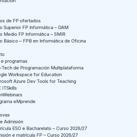
entación
los de FP ofertados
lo Superior FP Informática – DAM
lo Medio FP Informática – SMIR
lo Básico – FPB en Informática de Oficina
ato
 e programas
-Tech de Programación Multiplataforma
gle Workspace for Education
rosoft Azure Dev Tools for Teaching
 ITSkills
nWebinars
grama eMprende
Novas
 e Admisión
rícula ESO e Bacharelato – Curso 2026/27
isión e matrícula FP – Curso 2026/27