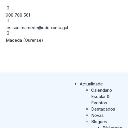
988 788 561
ies.san.mamede@edu.xunta.gal
Maceda (Ourense)
Actualidade
Calendario
Escolar &
Eventos
Destacados
Novas
Blogues
Biblioteca