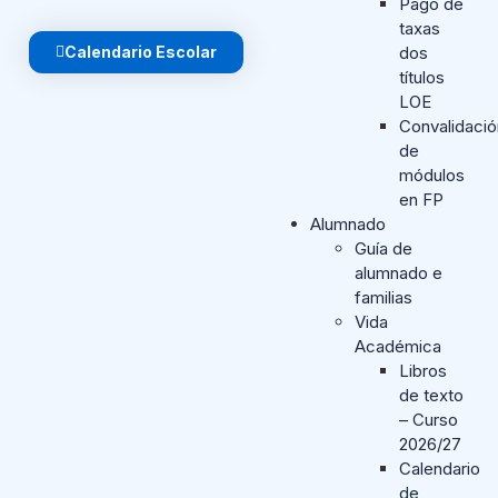
Pago de
taxas
Calendario Escolar
dos
títulos
LOE
Convalidaci
de
módulos
en FP
Alumnado
Guía de
alumnado e
familias
Vida
Académica
Libros
de texto
– Curso
2026/27
Calendario
de