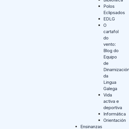
Polos
Eclipsados
EDLG
O
cartafol
do
vento:
Blog do
Equipo
de
Dinamizació
da
Lingua
Galega
Vida
activa e
deportiva
Informática
Orientación
Ensinanzas