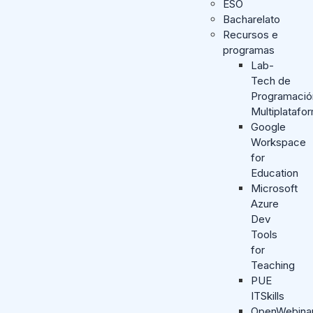
ESO
Bacharelato
Recursos e
programas
Lab-
Tech de
Programació
Multiplatafo
Google
Workspace
for
Education
Microsoft
Azure
Dev
Tools
for
Teaching
PUE
ITSkills
OpenWebina