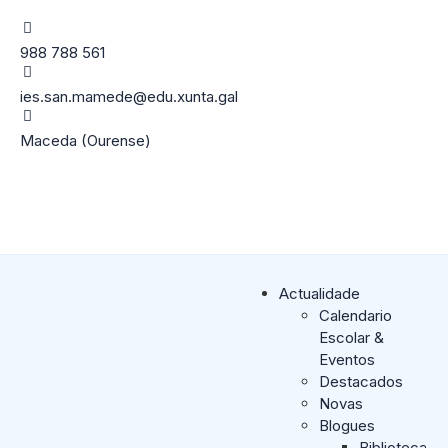
988 788 561
ies.san.mamede@edu.xunta.gal
Maceda (Ourense)
Actualidade
Calendario
Escolar &
Eventos
Destacados
Novas
Blogues
Biblioteca