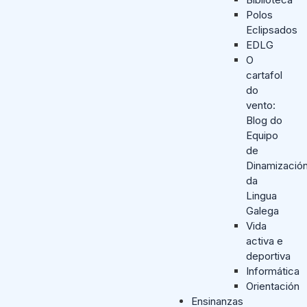
Polos
Eclipsados
EDLG
O
cartafol
do
vento:
Blog do
Equipo
de
Dinamizació
da
Lingua
Galega
Vida
activa e
deportiva
Informática
Orientación
Ensinanzas