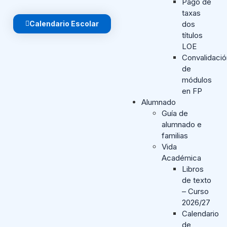
Pago de
taxas
Calendario Escolar
dos
títulos
LOE
Convalidaci
de
módulos
en FP
Alumnado
Guía de
alumnado e
familias
Vida
Académica
Libros
de texto
– Curso
2026/27
Calendario
de