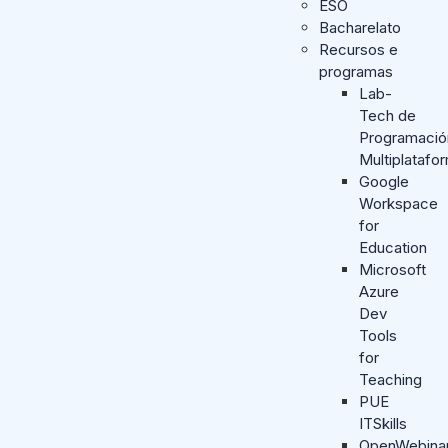
ESO
Bacharelato
Recursos e
programas
Lab-
Tech de
Programació
Multiplatafo
Google
Workspace
for
Education
Microsoft
Azure
Dev
Tools
for
Teaching
PUE
ITSkills
OpenWebina