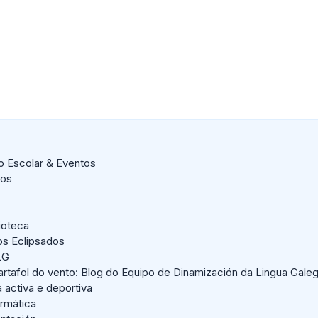
o Escolar & Eventos
dos
lioteca
os Eclipsados
LG
artafol do vento: Blog do Equipo de Dinamización da Lingua Gale
a activa e deportiva
ormática