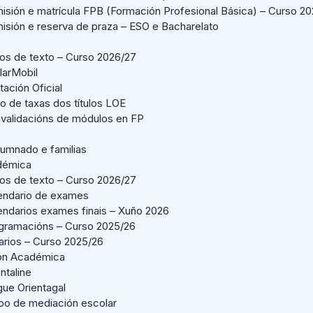
isión e matrícula FPB (Formación Profesional Básica) – Curso 2
isión e reserva de praza – ESO e Bacharelato
ros de texto – Curso 2026/27
larMobil
ación Oficial
o de taxas dos títulos LOE
validacións de módulos en FP
lumnado e familias
démica
ros de texto – Curso 2026/27
endario de exames
endarios exames finais – Xuño 2026
gramacións – Curso 2025/26
arios – Curso 2025/26
ión Académica
ntaline
gue Orientagal
po de mediación escolar