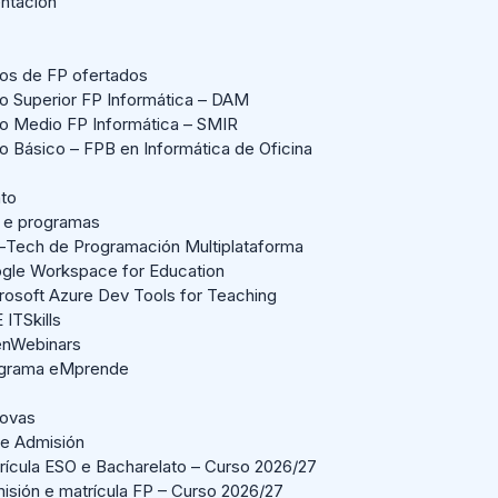
entación
los de FP ofertados
lo Superior FP Informática – DAM
lo Medio FP Informática – SMIR
lo Básico – FPB en Informática de Oficina
ato
 e programas
-Tech de Programación Multiplataforma
gle Workspace for Education
rosoft Azure Dev Tools for Teaching
 ITSkills
nWebinars
grama eMprende
Novas
 e Admisión
rícula ESO e Bacharelato – Curso 2026/27
isión e matrícula FP – Curso 2026/27