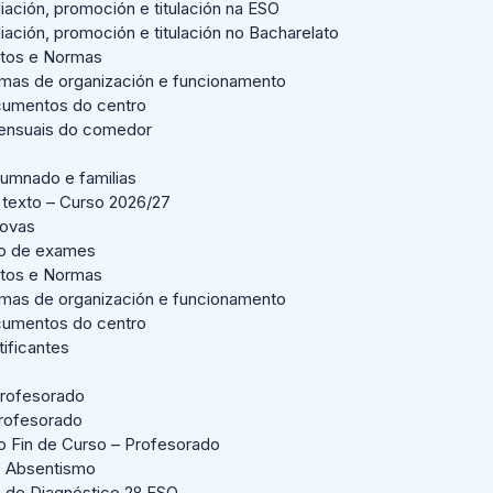
liación, promoción e titulación na ESO
liación, promoción e titulación no Bacharelato
tos e Normas
mas de organización e funcionamento
umentos do centro
nsuais do comedor
lumnado e familias
 texto – Curso 2026/27
Novas
io de exames
tos e Normas
mas de organización e funcionamento
umentos do centro
tificantes
rofesorado
profesorado
o Fin de Curso – Profesorado
o Absentismo
n de Diagnóstico 2º ESO