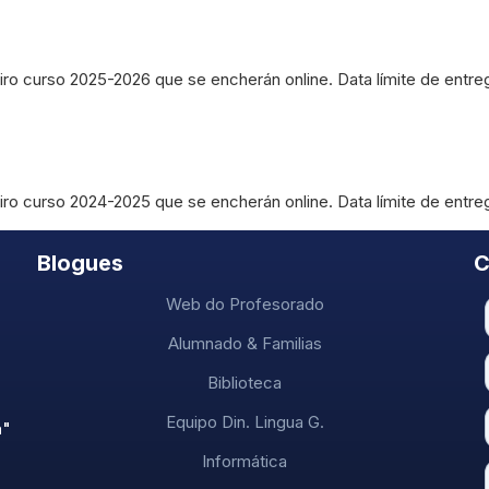
iro curso 2025-2026 que se encherán online. Data límite de entrega
iro curso 2024-2025 que se encherán online. Data límite de entreg
Blogues
C
Web do Profesorado
Alumnado & Familias
Biblioteca
Equipo Din. Lingua G.
a"
Informática