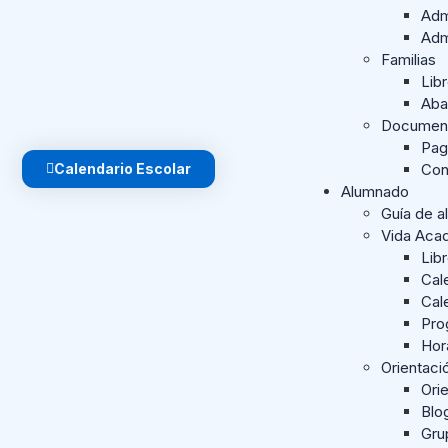
Adm
Adm
Familias
Lib
Aba
Document
Pag
Calendario Escolar
Con
Alumnado
Guía de a
Vida Aca
Lib
Cal
Cal
Pro
Hor
Orientac
Orie
Blo
Gru