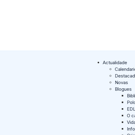
Actualidade
Calendari
Destaca
Novas
Blogues
Bib
Pol
ED
O c
Vid
Inf