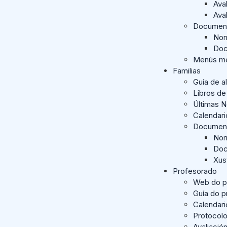
Ava
Ava
Documen
Nor
Doc
Menús me
Familias
Guía de a
Libros de
Últimas 
Calendar
Documen
Nor
Doc
Xus
Profesorado
Web do p
Guía do 
Calendari
Protocol
Avaliació