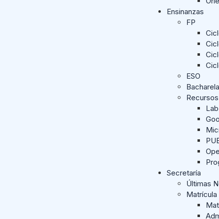
Ori
Ensinanzas
FP
Cic
Cic
Cic
Cic
ESO
Bacharel
Recursos
Lab
Goo
Mic
PUE
Ope
Pro
Secretaría
Últimas 
Matrícula
Mat
Adm