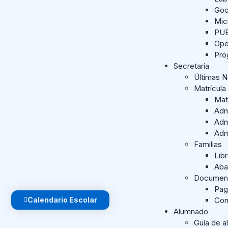
Goo
Mic
PUE
Ope
Pro
Secretaría
Últimas 
Matrícula
Mat
Adm
Adm
Adm
Familias
Lib
Aba
Document
Pag
Calendario Escolar
Con
Alumnado
Guía de a