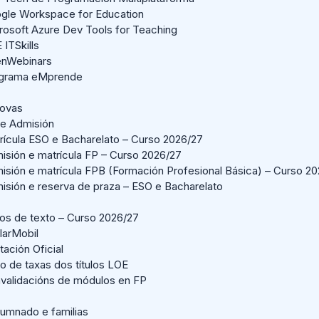
gle Workspace for Education
rosoft Azure Dev Tools for Teaching
 ITSkills
nWebinars
grama eMprende
Novas
 e Admisión
rícula ESO e Bacharelato – Curso 2026/27
isión e matrícula FP – Curso 2026/27
isión e matrícula FPB (Formación Profesional Básica) – Curso 2
isión e reserva de praza – ESO e Bacharelato
ros de texto – Curso 2026/27
larMobil
ación Oficial
o de taxas dos títulos LOE
validacións de módulos en FP
lumnado e familias