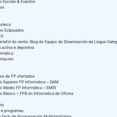
o Escolar & Eventos
dos
lioteca
os Eclipsados
LG
artafol do vento: Blog do Equipo de Dinamización da Lingua Gale
a activa e deportiva
ormática
entación
los de FP ofertados
lo Superior FP Informática – DAM
lo Medio FP Informática – SMIR
lo Básico – FPB en Informática de Oficina
ato
 e programas
-Tech de Programación Multiplataforma