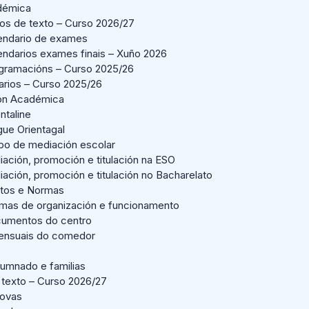
démica
ros de texto – Curso 2026/27
endario de exames
endarios exames finais – Xuño 2026
gramacións – Curso 2025/26
arios – Curso 2025/26
ión Académica
ntaline
gue Orientagal
po de mediación escolar
liación, promoción e titulación na ESO
liación, promoción e titulación no Bacharelato
tos e Normas
mas de organización e funcionamento
umentos do centro
nsuais do comedor
lumnado e familias
 texto – Curso 2026/27
Novas