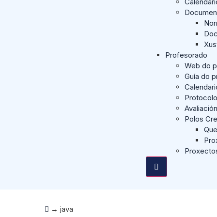
Calendar
Documen
Nor
Doc
Xus
Profesorado
Web do p
Guía do 
Calendari
Protocol
Avaliació
Polos Cre
Que
Pro
Proxecto
→
java