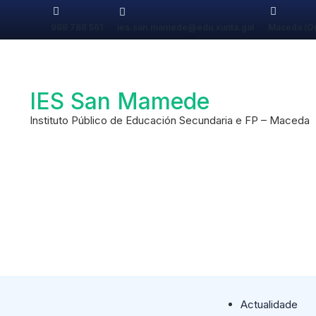
988 788 561
ies.san.mamede@edu.xunta.gal
Maceda (O
IES San Mamede
Instituto Público de Educación Secundaria e FP – Maceda
Actualidade