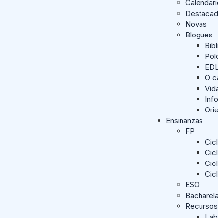
Calendari
Destaca
Novas
Blogues
Bib
Pol
ED
O c
Vid
Inf
Ori
Ensinanzas
FP
Cic
Cic
Cic
Cic
ESO
Bacharel
Recursos
Lab