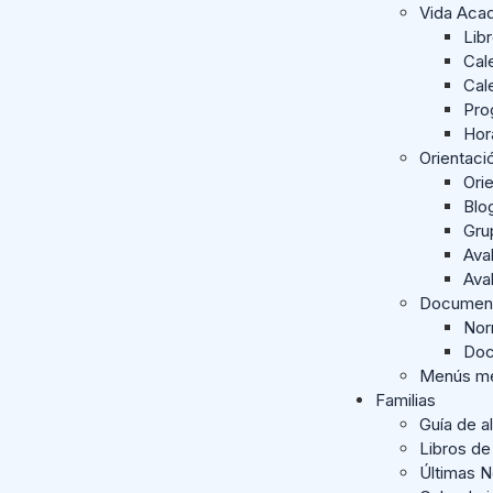
Vida Aca
Lib
Cal
Cal
Pro
Hor
Orientac
Orie
Blo
Gru
Ava
Ava
Documen
Nor
Doc
Menús me
Familias
Guía de a
Libros de
Últimas 