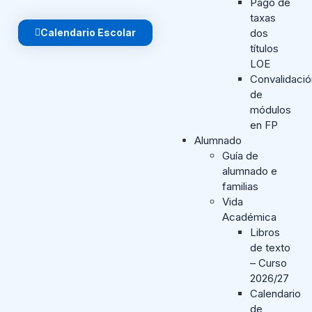
Pago de
taxas
Calendario Escolar
dos
títulos
LOE
Convalidaci
de
módulos
en FP
Alumnado
Guía de
alumnado e
familias
Vida
Académica
Libros
de texto
– Curso
2026/27
Calendario
de