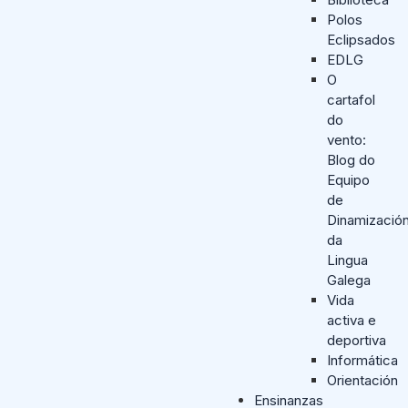
Polos
Eclipsados
EDLG
O
cartafol
do
vento:
Blog do
Equipo
de
Dinamizació
da
Lingua
Galega
Vida
activa e
deportiva
Informática
Orientación
Ensinanzas