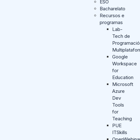
ESO
Bacharelato
Recursos e
programas
Lab-
Tech de
Programació
Multiplatafo
Google
Workspace
for
Education
Microsoft
Azure
Dev
Tools
for
Teaching
PUE
ITSkills
OpenWebina