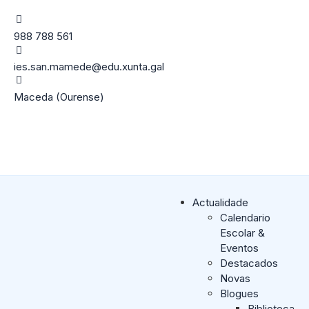
988 788 561
ies.san.mamede@edu.xunta.gal
Maceda (Ourense)
Actualidade
Calendario
Escolar &
Eventos
Destacados
Novas
Blogues
Biblioteca