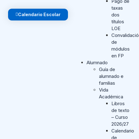
Pago de
taxas
Calendario Escolar
dos
títulos
LOE
Convalidaci
de
módulos
en FP
Alumnado
Guía de
alumnado e
familias
Vida
Académica
Libros
de texto
– Curso
2026/27
Calendario
de