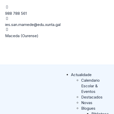
988 788 561
ies.san.mamede@edu.xunta.gal
Maceda (Ourense)
Actualidade
Calendario
Escolar &
Eventos
Destacados
Novas
Blogues
Biblioteca