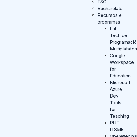
ESO
Bacharelato
Recursos e
programas
Lab-
Tech de
Programació
Multiplatafo
Google
Workspace
for
Education
Microsoft
Azure
Dev
Tools
for
Teaching
PUE
ITSkills
OpenWebina