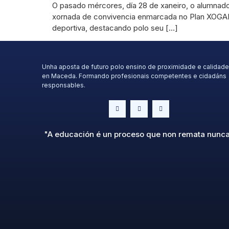
O pasado mércores, día 28 de xaneiro, o alumnado 
xornada de convivencia enmarcada no Plan XOGADE
deportiva, destacando polo seu […]
Unha aposta de futuro polo ensino de proximidade e calidade
en Maceda. Formando profesionais competentes e cidadáns
responsables.
"A educación é un proceso que non remata nunc