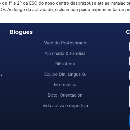
de 1º e 2º da ESO do noso centro desprazouse ata as instalacións
. Ao longo da actividade, o alumnado puido experimentar de pri
Blogues
C
Web do Profesorado
Alumnado & Familias
Biblioteca
Equipo Din. Lingua G.
a"
Informática
Dpto. Orientación
Vida activa e deportiva