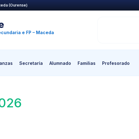
eda (Ourense)
e
Secundaria e FP – Maceda
nanzas
Secretaría
Alumnado
Familias
Profesorado
2026