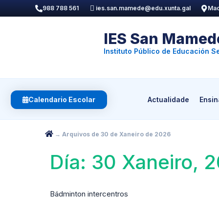
988 788 561
ies.san.mamede@edu.xunta.gal
Mac
IES San Mamed
Instituto Público de Educación 
Calendario Escolar
Actualidade
Ensi
→
Arquivos de 30 de Xaneiro de 2026
Día:
30 Xaneiro, 
Bádminton intercentros