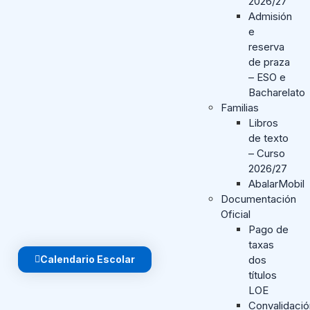
2026/27
Admisión
e
reserva
de praza
– ESO e
Bacharelato
Familias
Libros
de texto
– Curso
2026/27
AbalarMobil
Documentación
Oficial
Pago de
taxas
Calendario Escolar
dos
títulos
LOE
Convalidaci