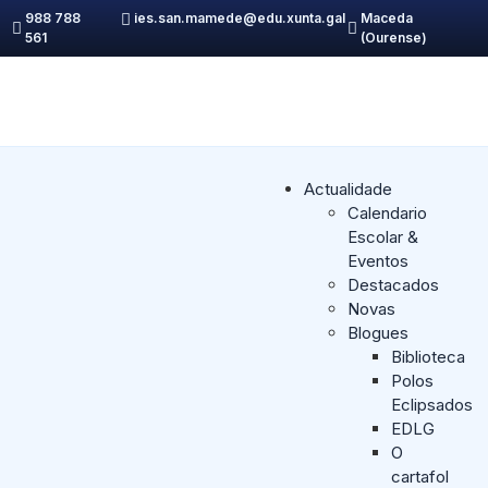
988 788
ies.san.mamede@edu.xunta.gal
Maceda
561
(Ourense)
Actualidade
Calendario
Escolar &
Eventos
Destacados
Novas
Blogues
Biblioteca
Polos
Eclipsados
EDLG
O
cartafol